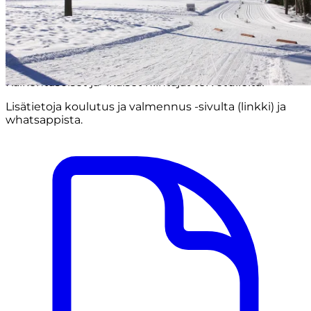
Kesän yhteisharjoitukset
Piiri järjestää lähes viikottain monipuolia
yhteisharjoituksia.
Kaikentasoiset ja -ikäiset hiihtäjät tervetulleita!
Lisätietoja koulutus ja valmennus -sivulta (linkki) ja
whatsappista.