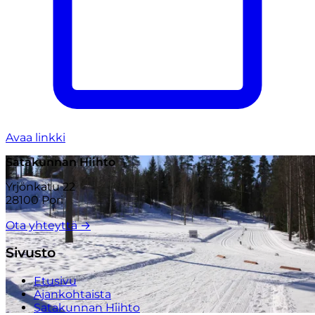
Avaa linkki
Satakunnan Hiihto
Yrjönkatu 22
28100 Pori
Ota yhteyttä →
Sivusto
Etusivu
Ajankohtaista
Satakunnan Hiihto